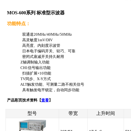
MOS-600系列 标准型示波器
功能特点：
双通道
20MHz/40MHz/50MHz
高灵敏度
1mV/DIV
高亮度、内刻度示波管
日本电子编码开关、轻巧、可靠
密闭式衰减开关持久耐用
Z
轴调制输入功能
CH1
信号输出功能
扫描扩展×
10
功能
TV
同步、
X-Y
方式
ALT
触发功能、可测量二路不相关信号
具有触发电平锁定，自动同步功能
产品彩页技术资料【
查看
】
型号
带宽
上升时间